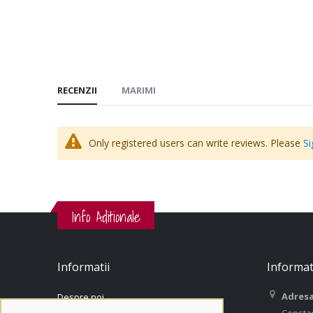
RECENZII
MARIMI
Only registered users can write reviews. Please
Si
Info Aditionale
Informatii
Informat
Adresa
Despre noi
Consta