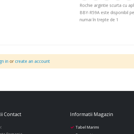
Rochie argintie scurta cu apl
BBY-R59A este disponibil p
numai în trepte de 1
gn in
or
create an account
ii Contact
Informatii Magazin
:
Tabel Marimi
nta,Romania