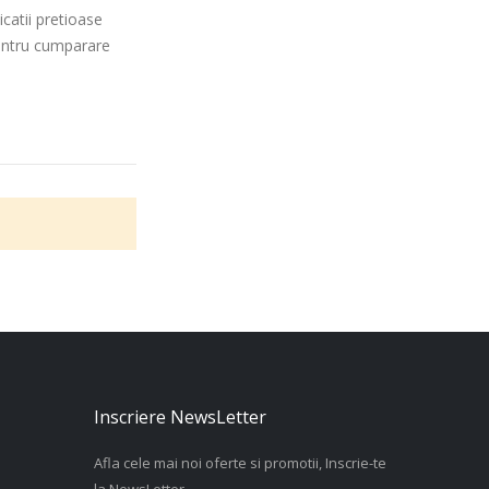
icatii pretioase
entru cumparare
Inscriere NewsLetter
Afla cele mai noi oferte si promotii, Inscrie-te
la NewsLetter