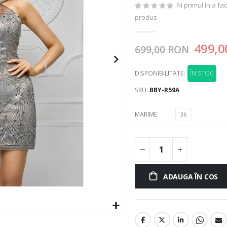
Fii primul în a f
produs
499,0
699,00 RON
DISPONIBILITATE:
ÎN STOC
SKU
BBY-R59A
MARIME
36
ADAUGA ÎN COS