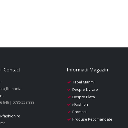
ii Contact
Informatii Magazin
:
Tabel Marimi
nta,Romania
Despre Livrare
n:
Despre Plata
6 646 | 0786 558 888
i-Fashion
Promotii
i-fashion.ro
Produse Recomandate
am: