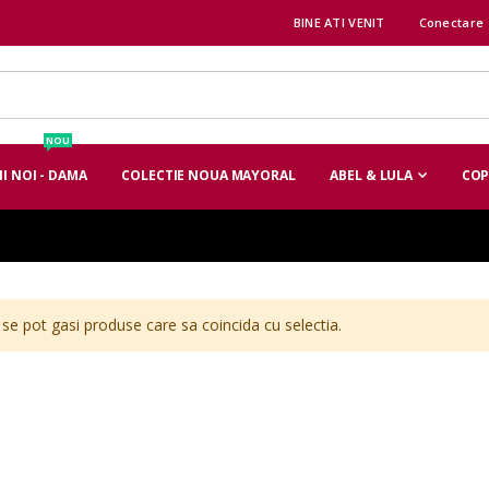
BINE ATI VENIT
Conectare
NOU
I NOI - DAMA
COLECTIE NOUA MAYORAL
ABEL & LULA
COP
se pot gasi produse care sa coincida cu selectia.