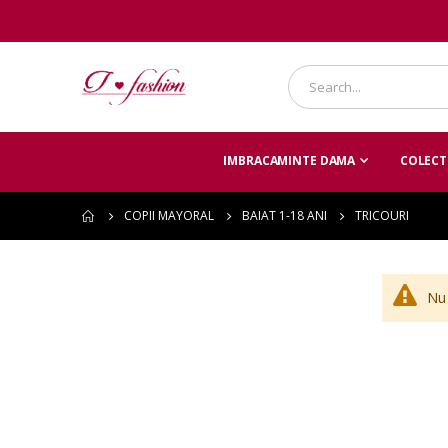
IMBRACAMINTE DAMA
COLECTI
COPII MAYORAL
BAIAT 1-18 ANI
TRICOURI
Nu 