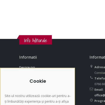
Info Aditionale
Informatii
Informat
Adresa
Despre noi
Consta
Contact
Telefo
Contul Meu
Cookie
0766 66
Istoric Comenzi
Email:
Termeni si Conditii / GDPR
office@
Site-ul nostru utilizează cookie-uri pentru a-
Politica de returnare
Progr
ți îmbunătăți experiența și pentru a-ți afișa