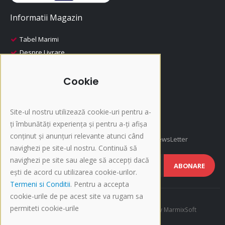
Informatii Magazin
Tabel Marimi
Despre Livrare
Despre Plata
i-Fashion
Cookie
Promotii
Produse Recomandate
Site-ul nostru utilizează cookie-uri pentru a-
Inscriere NewsLetter
ți îmbunătăți experiența și pentru a-ți afișa
conținut și anunțuri relevante atunci când
Afla cele mai noi oferte si promotii, Inscrie-te la NewsLetter
navighezi pe site-ul nostru. Continuă să
navighezi pe site sau alege să accepți dacă
ABONARE
ești de acord cu utilizarea cookie-urilor.
Termeni si Conditii
. Pentru a accepta
cookie-urile de pe acest site va rugam sa
permiteti cookie-urile
©Copyright 2015-present i-Fashion.ro. Developed by
MarmixSoft