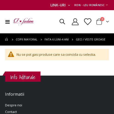
MONEDA
LINK-URI
RON - LEU ROMÂNESC
articole
0
Comutare
Cart
în
navigare
GECI / VESTE GROASE
COPII MAYORAL
FATA 6 LUNI-4 ANI
Nu se pot gasi produse care sa coincida cu selectia.
Info Aditionale
Informatii
Despre noi
Contact