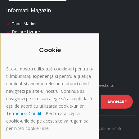
Informatii Magazin
Tabel Marimi
Despre Livrare
Despre Plata
i-Fashion
Cookie
Promotii
Produse Recomandate
Site-ul nostru utilizează cookie-uri pentru a-
Inscriere NewsLetter
ți îmbunătăți experiența și pentru a-ți afișa
conținut și anunțuri relevante atunci când
Afla cele mai noi oferte si promotii, Inscrie-te la NewsLetter
navighezi pe site-ul nostru. Continuă să
navighezi pe site sau alege să accepți dacă
ABONARE
ești de acord cu utilizarea cookie-urilor.
Termeni si Conditii
. Pentru a accepta
cookie-urile de pe acest site va rugam sa
permiteti cookie-urile
©Copyright 2015-present i-Fashion.ro. Developed by
MarmixSoft