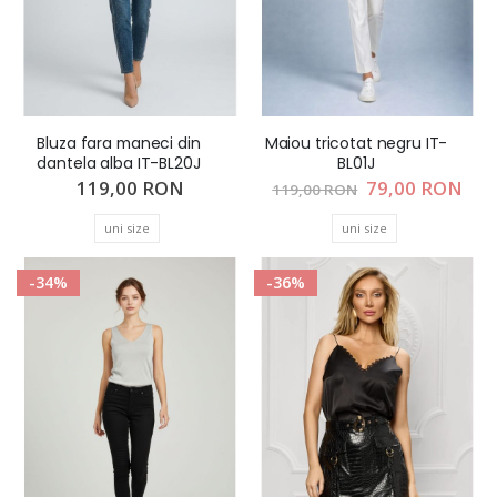
Bluza fara maneci din
Maiou tricotat negru IT-
dantela alba IT-BL20J
BL01J
119,00 RON
Pret
79,00 RON
119,00 RON
special
uni size
uni size
-34%
-36%