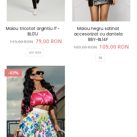
Maiou tricotat argintiu IT-
Maiou negru satinat
BL01J
accesorizat cu dantela
BBY-BL14F
Pret
79,00 RON
119,00 RON
special
Pret
109,00 RON
169,00 RON
special
uni size
38
-63%