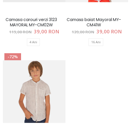
Camasa carouri verzi 3123
Camasa baiat Mayoral MY-
MAYORAL MY-CM02W
CM41W
Pret
39,00 RON
Pret
39,00 RON
119,00 RON
139,00 RON
special
special
4 Ani
16 Ani
-72%