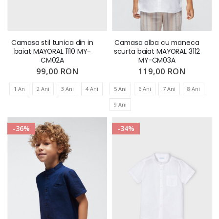
Camasa stil tunica din in
Camasa alba cu maneca
baiat MAYORAL 1110 MY-
scurta baiat MAYORAL 3112
CM02A
MY-CM03A
99,00 RON
119,00 RON
1 An
2 Ani
3 Ani
4 Ani
5 Ani
6 Ani
7 Ani
8 Ani
9 Ani
-36%
-34%