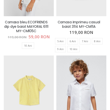
Camasa bleu ECOFRIENDS
Camasa imprimeu casual
dip dye baiat MAYORAL 6111
baiat 3114 MY-CM11A
MY-CM105C
119,00 RON
Pret
59,00 RON
119,00 RON
special
5 Ani
6 Ani
7 Ani
8 Ani
10 Ani
9 Ani
10 Ani