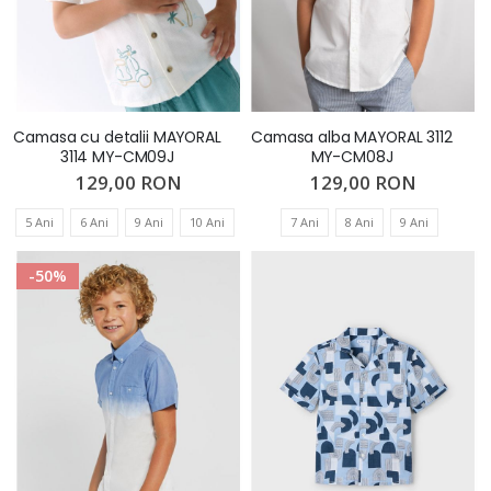
Camasa cu detalii MAYORAL
Camasa alba MAYORAL 3112
3114 MY-CM09J
MY-CM08J
129,00 RON
129,00 RON
5 Ani
6 Ani
9 Ani
10 Ani
7 Ani
8 Ani
9 Ani
-50%