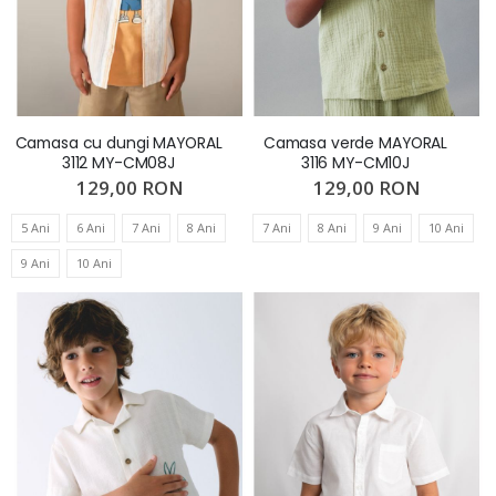
Camasa cu dungi MAYORAL
Camasa verde MAYORAL
3112 MY-CM08J
3116 MY-CM10J
129,00 RON
129,00 RON
5 Ani
6 Ani
7 Ani
8 Ani
7 Ani
8 Ani
9 Ani
10 Ani
9 Ani
10 Ani