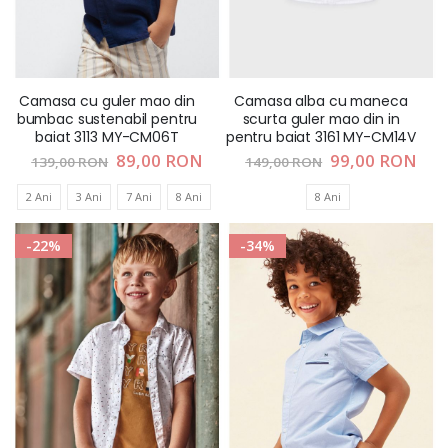
Camasa cu guler mao din
Camasa alba cu maneca
bumbac sustenabil pentru
scurta guler mao din in
baiat 3113 MY-CM06T
pentru baiat 3161 MY-CM14V
Pret
89,00 RON
Pret
99,00 RON
139,00 RON
149,00 RON
special
special
2 Ani
3 Ani
7 Ani
8 Ani
8 Ani
-22%
-34%