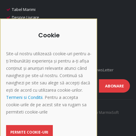
Tabel Marimi
Despre Livrare
Despre Plata
i-Fashion
Cookie
Promotii
Produse Recomandate
Site-ul nostru utilizează cookie-uri pentru a-
Inscriere NewsLetter
ți îmbunătăți experiența și pentru a-ți afișa
conținut și anunțuri relevante atunci când
Afla cele mai noi oferte si promotii, Inscrie-te la NewsLetter
navighezi pe site-ul nostru. Continuă să
navighezi pe site sau alege să accepți dacă
ABONARE
ești de acord cu utilizarea cookie-urilor.
Termeni si Conditii
. Pentru a accepta
cookie-urile de pe acest site va rugam sa
permiteti cookie-urile
©Copyright 2015-present i-Fashion.ro. Developed by
MarmixSoft
BLOG
PERMITE COOKIE-URI