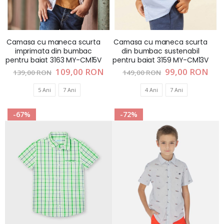
Camasa cu maneca scurta
Camasa cu maneca scurta
imprimata din bumbac
din bumbac sustenabil
pentru baiat 3163 MY-CM15V
pentru baiat 3159 MY-CM13V
Pret
109,00 RON
Pret
99,00 RON
139,00 RON
149,00 RON
special
special
5 Ani
7 Ani
4 Ani
7 Ani
-67%
-72%