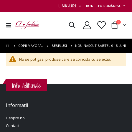
MONEDA
LINK-URI
RON - LEU ROMÂNESC
articole
0
Comutare
Cart
în
navigare
NOU-NASCUT BAIETEL 0-18 LUNI
COPII MAYORAL
BEBELUSI
Nu se pot gasi produse care sa coincida cu selectia.
Info Aditionale
Informatii
Despre noi
Contact