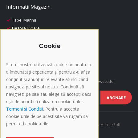
Informatii Magazin
Tabel Marimi
Despre Livrare
Despre Plata
i-Fashion
Cookie
Promotii
Produse Recomandate
Site-ul nostru utilizează cookie-uri pentru a-
Inscriere NewsLetter
ți îmbunătăți experiența și pentru a-ți afișa
conținut și anunțuri relevante atunci când
Afla cele mai noi oferte si promotii, Inscrie-te la NewsLetter
navighezi pe site-ul nostru. Continuă să
navighezi pe site sau alege să accepți dacă
ABONARE
ești de acord cu utilizarea cookie-urilor.
Termeni si Conditii
. Pentru a accepta
cookie-urile de pe acest site va rugam sa
permiteti cookie-urile
©Copyright 2015-present i-Fashion.ro. Developed by
MarmixSoft