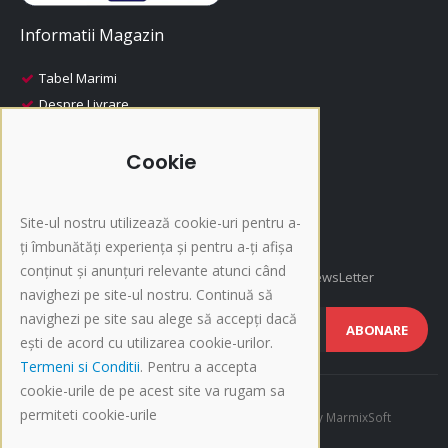
Informatii Magazin
Tabel Marimi
Despre Livrare
Despre Plata
i-Fashion
Cookie
Promotii
Produse Recomandate
Site-ul nostru utilizează cookie-uri pentru a-
Inscriere NewsLetter
ți îmbunătăți experiența și pentru a-ți afișa
conținut și anunțuri relevante atunci când
Afla cele mai noi oferte si promotii, Inscrie-te la NewsLetter
navighezi pe site-ul nostru. Continuă să
navighezi pe site sau alege să accepți dacă
ABONARE
ești de acord cu utilizarea cookie-urilor.
Termeni si Conditii
. Pentru a accepta
cookie-urile de pe acest site va rugam sa
permiteti cookie-urile
©Copyright 2015-present i-Fashion.ro. Developed by
MarmixSoft