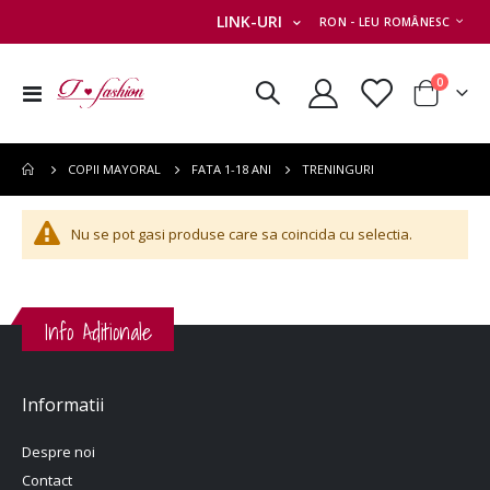
MONEDA
LINK-URI
RON - LEU ROMÂNESC
articole
0
Comutare
Cart
în
navigare
TRENINGURI
COPII MAYORAL
FATA 1-18 ANI
Nu se pot gasi produse care sa coincida cu selectia.
Info Aditionale
Informatii
Despre noi
Contact