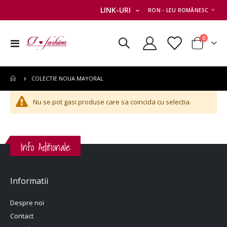
MONEDA
LINK-URI
RON - LEU ROMÂNESC
articole
0
Comutare
Cart
în
navigare
COLECTIE NOUA MAYORAL
Nu se pot gasi produse care sa coincida cu selectia.
Info Aditionale
Informatii
Despre noi
Contact