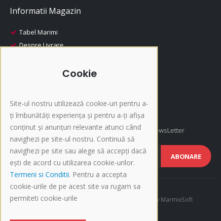
Informatii Magazin
Tabel Marimi
Despre Livrare
Despre Plata
i-Fashion
Cookie
Promotii
Produse Recomandate
Site-ul nostru utilizează cookie-uri pentru a-
Inscriere NewsLetter
ți îmbunătăți experiența și pentru a-ți afișa
conținut și anunțuri relevante atunci când
Afla cele mai noi oferte si promotii, Inscrie-te la NewsLetter
navighezi pe site-ul nostru. Continuă să
navighezi pe site sau alege să accepți dacă
ABONARE
ești de acord cu utilizarea cookie-urilor.
Termeni si Conditii
. Pentru a accepta
cookie-urile de pe acest site va rugam sa
permiteti cookie-urile
©Copyright 2015-present i-Fashion.ro. Developed by
MarmixSoft