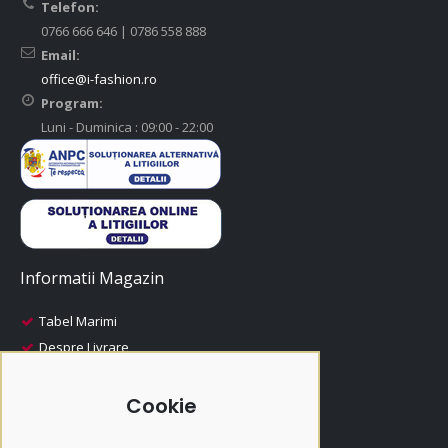
Telefon:
0766 666 646 | 0786 558 888
Email:
office@i-fashion.ro
Program:
Luni - Duminica : 09:00 - 22:00
Informatii Magazin
Tabel Marimi
Despre Livrare
Despre Plata
i-Fashion
Cookie
Promotii