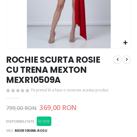
ROCHIE SCURTA ROSIE
CU TRENA MEXTON
MEXR10509A
Fii primul în a face o recenzie acestui produs
369,00 RON
799,00 RON
DISPONIBILITATE:
ÎN STOC
SKU
MEXR10509A-ROSU