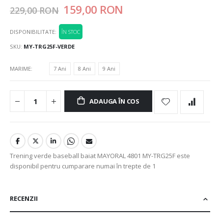
159,00 RON
229,00 RON
DISPONIBILITATE:
ÎN STOC
SKU
MY-TRG25F-VERDE
MARIME
7 Ani
8 Ani
9 Ani
ADAUGA ÎN COS
Trening verde baseball baiat MAYORAL 4801 MY-TRG25F este
disponibil pentru cumparare numai în trepte de 1
RECENZII