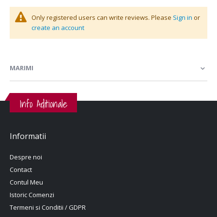
Only registered users can write reviews. Please
Sign in
or
create an account
MARIMI
Info Aditionale
Informatii
Despre noi
Contact
Contul Meu
Istoric Comenzi
Termeni si Conditii / GDPR