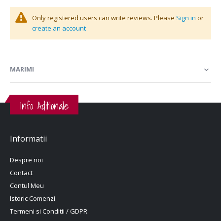
Only registered users can write reviews. Please
Sign in
or
create an account
MARIMI
Info Aditionale
Informatii
Despre noi
Contact
Contul Meu
Istoric Comenzi
Termeni si Conditii / GDPR