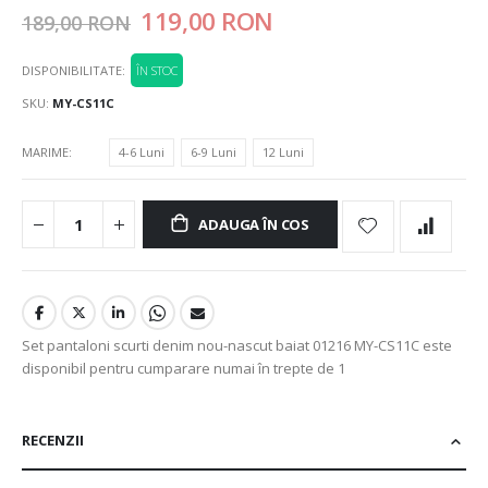
119,00 RON
189,00 RON
DISPONIBILITATE:
ÎN STOC
SKU
MY-CS11C
MARIME
4-6 Luni
6-9 Luni
12 Luni
ADAUGA ÎN COS
Set pantaloni scurti denim nou-nascut baiat 01216 MY-CS11C este
disponibil pentru cumparare numai în trepte de 1
RECENZII