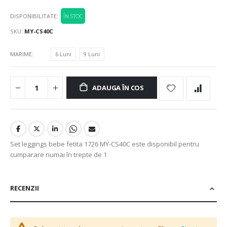
DISPONIBILITATE:
ÎN STOC
SKU
MY-CS40C
MARIME
6 Luni
9 Luni
ADAUGA ÎN COS
Set leggings bebe fetita 1726 MY-CS40C este disponibil pentru
cumparare numai în trepte de 1
RECENZII