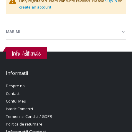
Only registered users can write reviews. Please
Sign in
or
create an account
MARIMI
Info Aditionale
Informatii
Despre noi
Contact
Contul Meu
Istoric Comenzi
Termeni si Conditii / GDPR
Politica de returnare