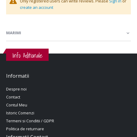
Only registered users can write reviews. Please
Sign in
or
create an account
MARIMI
Info Aditionale
Informatii
Despre noi
Contact
Contul Meu
Istoric Comenzi
Termeni si Conditii / GDPR
Politica de returnare