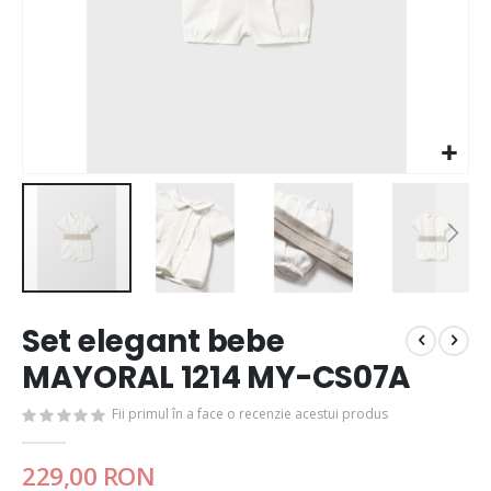
Set elegant bebe
MAYORAL 1214 MY-CS07A
Fii primul în a face o recenzie acestui produs
229,00 RON