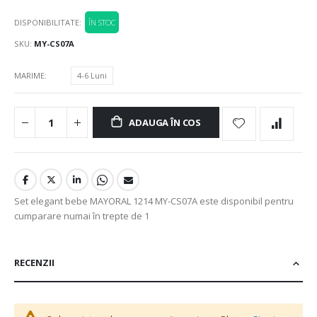
DISPONIBILITATE:
ÎN STOC
SKU
MY-CS07A
MARIME
4-6 Luni
ADAUGA ÎN COS
Set elegant bebe MAYORAL 1214 MY-CS07A este disponibil pentru
cumparare numai în trepte de 1
RECENZII