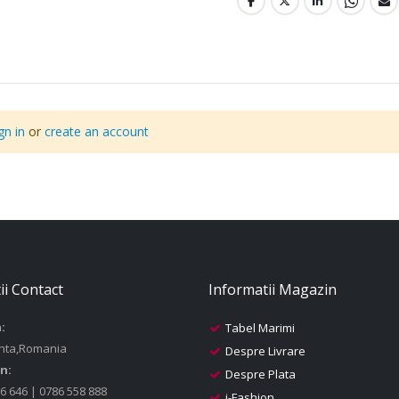
gn in
or
create an account
ii Contact
Informatii Magazin
:
Tabel Marimi
nta,Romania
Despre Livrare
n:
Despre Plata
6 646 | 0786 558 888
i-Fashion