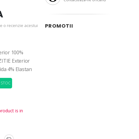
A
PROMOTII
ace o recenzie acestui
erior 100%
TIE Exterior
da 4% Elastan
N STOC
roduct is in