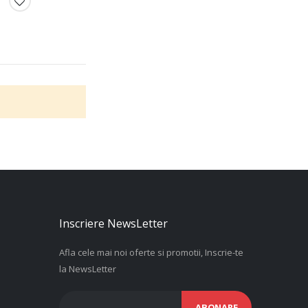
Inscriere NewsLetter
Afla cele mai noi oferte si promotii, Inscrie-te
la NewsLetter
ABONARE