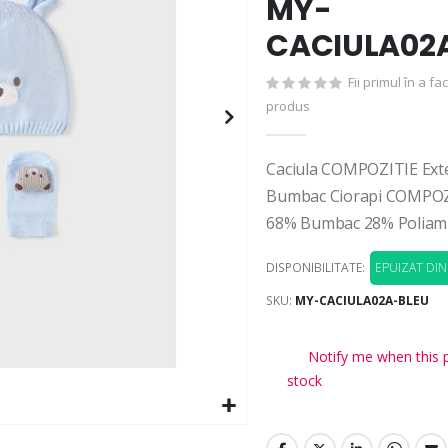
MY-
CACIULA02
Fii primul în a f
produs
Caciula COMPOZITIE Ext
Bumbac Ciorapi COMPOZI
68% Bumbac 28% Poliami
DISPONIBILITATE:
EPUIZAT DI
SKU
MY-CACIULA02A-BLEU
Notify me when this p
stock