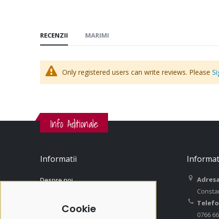
RECENZII
MARIMI
Only registered users can write reviews. Please
Si
Info Aditionale
Informatii
Informat
Adresa
Despre noi
Consta
Contact
Telefo
Contul Meu
Cookie
0766 66
Istoric Comenzi