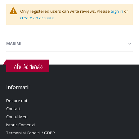
Only registered users can write reviews. Please
Sign in
or
create an account
MARIMI
Info Aditionale
Informatii
Despre noi
Contact
Contul Meu
Istoric Comenzi
Termeni si Conditii / GDPR