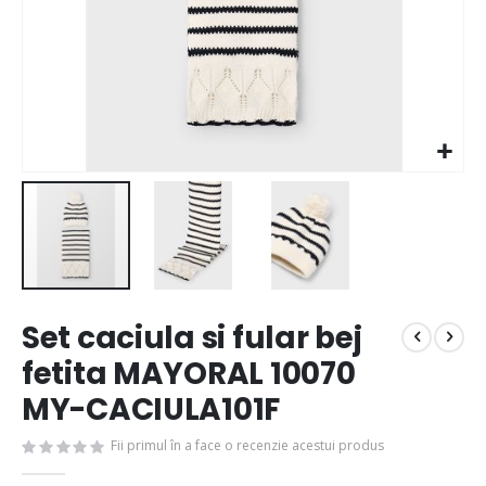
Set caciula si fular bej
fetita MAYORAL 10070
MY-CACIULA101F
Fii primul în a face o recenzie acestui produs