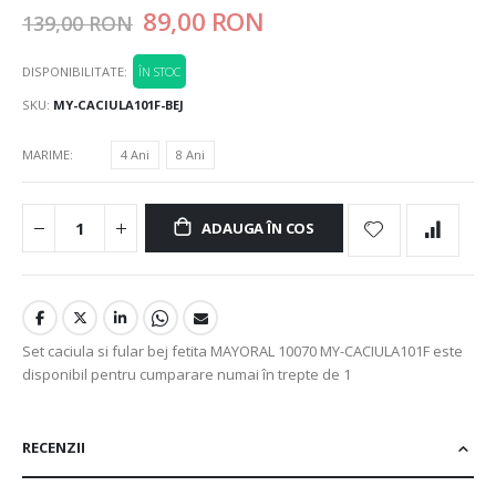
89,00 RON
139,00 RON
DISPONIBILITATE:
ÎN STOC
SKU
MY-CACIULA101F-BEJ
MARIME
4 Ani
8 Ani
ADAUGA ÎN COS
Set caciula si fular bej fetita MAYORAL 10070 MY-CACIULA101F este
disponibil pentru cumparare numai în trepte de 1
RECENZII