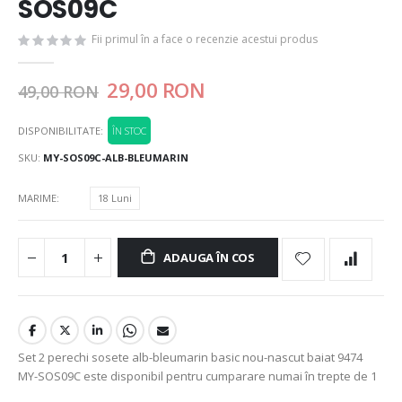
SOS09C
Fii primul în a face o recenzie acestui produs
29,00 RON
49,00 RON
DISPONIBILITATE:
ÎN STOC
SKU
MY-SOS09C-ALB-BLEUMARIN
MARIME
18 Luni
ADAUGA ÎN COS
Set 2 perechi sosete alb-bleumarin basic nou-nascut baiat 9474
MY-SOS09C este disponibil pentru cumparare numai în trepte de 1