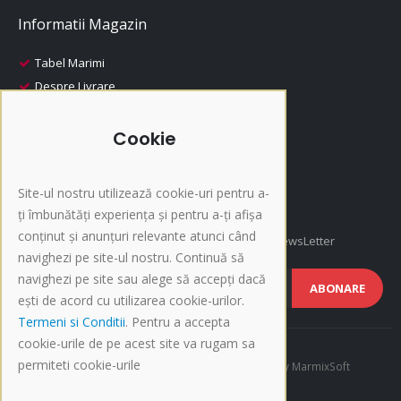
Informatii Magazin
Tabel Marimi
Despre Livrare
Despre Plata
i-Fashion
Cookie
Promotii
Produse Recomandate
Site-ul nostru utilizează cookie-uri pentru a-
Inscriere NewsLetter
ți îmbunătăți experiența și pentru a-ți afișa
conținut și anunțuri relevante atunci când
Afla cele mai noi oferte si promotii, Inscrie-te la NewsLetter
navighezi pe site-ul nostru. Continuă să
navighezi pe site sau alege să accepți dacă
ABONARE
ești de acord cu utilizarea cookie-urilor.
Termeni si Conditii
. Pentru a accepta
cookie-urile de pe acest site va rugam sa
permiteti cookie-urile
©Copyright 2015-present i-Fashion.ro. Developed by
MarmixSoft