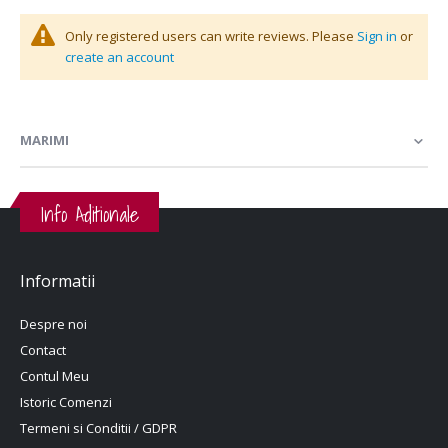
Only registered users can write reviews. Please
Sign in
or
create an account
MARIMI
Info Aditionale
Informatii
Despre noi
Contact
Contul Meu
Istoric Comenzi
Termeni si Conditii / GDPR