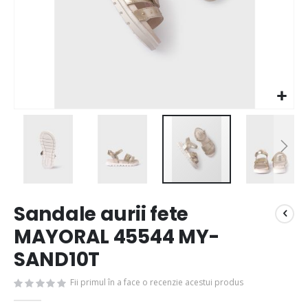
Sandale aurii fete
MAYORAL 45544 MY-
SAND10T
Fii primul în a face o recenzie acestui produs