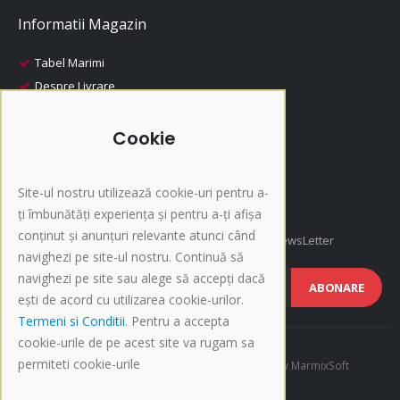
Informatii Magazin
Tabel Marimi
Despre Livrare
Despre Plata
i-Fashion
Cookie
Promotii
Produse Recomandate
Site-ul nostru utilizează cookie-uri pentru a-
Inscriere NewsLetter
ți îmbunătăți experiența și pentru a-ți afișa
conținut și anunțuri relevante atunci când
Afla cele mai noi oferte si promotii, Inscrie-te la NewsLetter
navighezi pe site-ul nostru. Continuă să
navighezi pe site sau alege să accepți dacă
ABONARE
ești de acord cu utilizarea cookie-urilor.
Termeni si Conditii
. Pentru a accepta
cookie-urile de pe acest site va rugam sa
permiteti cookie-urile
©Copyright 2015-present i-Fashion.ro. Developed by
MarmixSoft