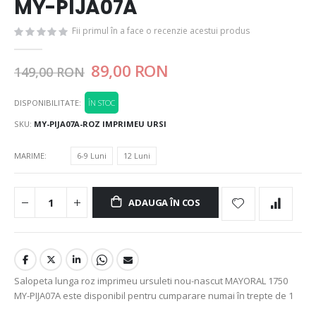
MY-PIJA07A
Fii primul în a face o recenzie acestui produs
89,00 RON
149,00 RON
DISPONIBILITATE:
ÎN STOC
SKU
MY-PIJA07A-ROZ IMPRIMEU URSI
MARIME
6-9 Luni
12 Luni
ADAUGA ÎN COS
Salopeta lunga roz imprimeu ursuleti nou-nascut MAYORAL 1750
MY-PIJA07A este disponibil pentru cumparare numai în trepte de 1