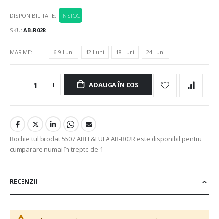
DISPONIBILITATE:
ÎN STOC
SKU
AB-R02R
MARIME
6-9 Luni
12 Luni
18 Luni
24 Luni
ADAUGA ÎN COS
Rochie tul brodat 5507 ABEL&LULA AB-R02R este disponibil pentru
cumparare numai în trepte de 1
RECENZII