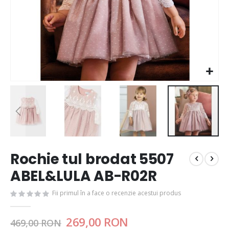
Rochie tul brodat 5507
ABEL&LULA AB-R02R
Fii primul în a face o recenzie acestui produs
269,00 RON
469,00 RON