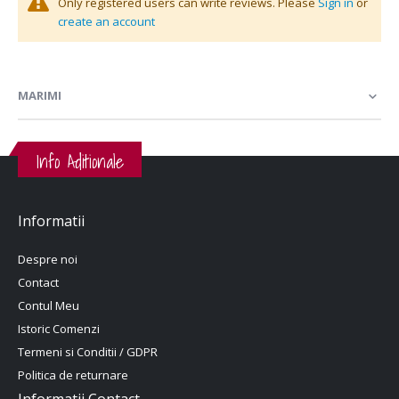
Only registered users can write reviews. Please
Sign in
or
create an account
MARIMI
Info Aditionale
Informatii
Despre noi
Contact
Contul Meu
Istoric Comenzi
Termeni si Conditii / GDPR
Politica de returnare