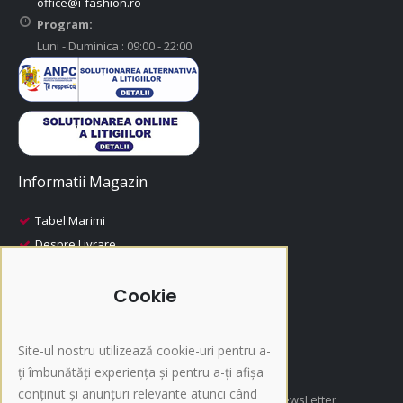
office@i-fashion.ro
Program:
Luni - Duminica : 09:00 - 22:00
Informatii Magazin
Tabel Marimi
Despre Livrare
Despre Plata
i-Fashion
Cookie
Promotii
Produse Recomandate
Site-ul nostru utilizează cookie-uri pentru a-
Inscriere NewsLetter
ți îmbunătăți experiența și pentru a-ți afișa
conținut și anunțuri relevante atunci când
Afla cele mai noi oferte si promotii, Inscrie-te la NewsLetter