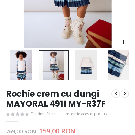
Rochie crem cu dungi
MAYORAL 4911 MY-R37F
Fii primul în a face o recenzie acestui produs
159,00 RON
269,00 RON