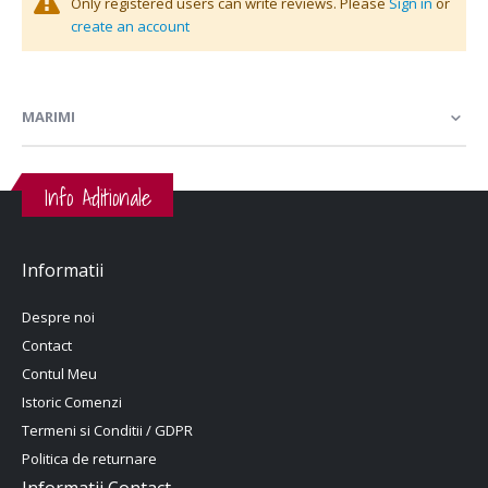
Only registered users can write reviews. Please
Sign in
or
create an account
MARIMI
Info Aditionale
Informatii
Despre noi
Contact
Contul Meu
Istoric Comenzi
Termeni si Conditii / GDPR
Politica de returnare