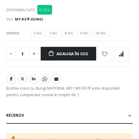
DISPONIBILITATE:
ÎN STOC
SKU
MY-R37F-DUNGI
MARIME
3 Ani
5 Ani
8 Ani
9 Ani
10 Ani
ADAUGA ÎN COS
Rochie crem cu dungi MAYORAL 4911 MY-R37F este disponibil
pentru cumparare numai în trepte de 1
RECENZII