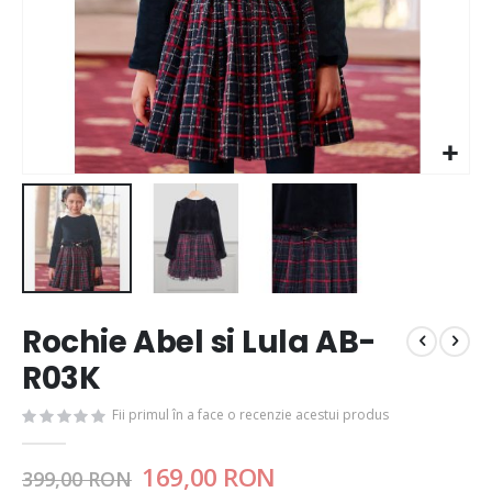
Rochie Abel si Lula AB-
R03K
Fii primul în a face o recenzie acestui produs
169,00 RON
399,00 RON