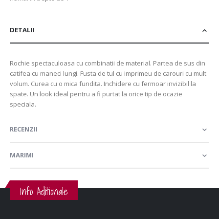
DETALII
Rochie spectaculoasa cu combinatii de material. Partea de sus din
catifea cu maneci lungi. Fusta de tul cu imprimeu de carouri cu mult
volum. Curea cu o mica fundita. Inchidere cu fermoar invizibil la
spate. Un look ideal pentru a fi purtat la orice tip de ocazie
speciala.
RECENZII
MARIMI
Info Aditionale