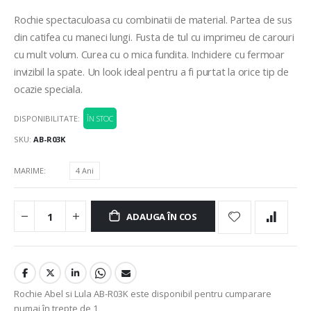
Rochie spectaculoasa cu combinatii de material. Partea de sus
din catifea cu maneci lungi. Fusta de tul cu imprimeu de carouri
cu mult volum. Curea cu o mica fundita. Inchidere cu fermoar
invizibil la spate. Un look ideal pentru a fi purtat la orice tip de
ocazie speciala.
DISPONIBILITATE:
ÎN STOC
SKU
AB-R03K
MARIME
4 Ani
ADAUGA ÎN COS
Rochie Abel si Lula AB-R03K este disponibil pentru cumparare
numai în trepte de 1