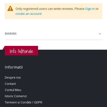
Only registered users can write reviews. Please
Sign in
or
create an account
MARIMI
Info Aditionale
Informatii
Despre noi
Contact
Contul Meu
Istoric Comenzi
Termeni si Conditii / GDPR