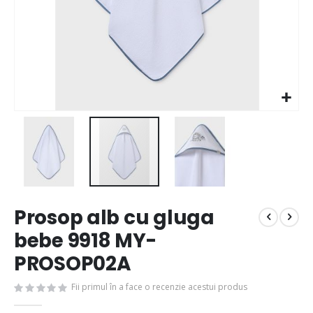
Prosop alb cu gluga
bebe 9918 MY-
PROSOP02A
Fii primul în a face o recenzie acestui produs