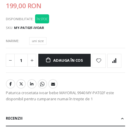
199,00 RON
DISPONIBILITATE:
ÎN STOC
SKU
MY-PAT02F-IVOAR
MARIME
uni size
ADAUGA ÎN COS
Paturica crosetata ivoar bebe MAYORAL 9940 MY-PAT02F este
disponibil pentru cumparare numai în trepte de 1
RECENZII