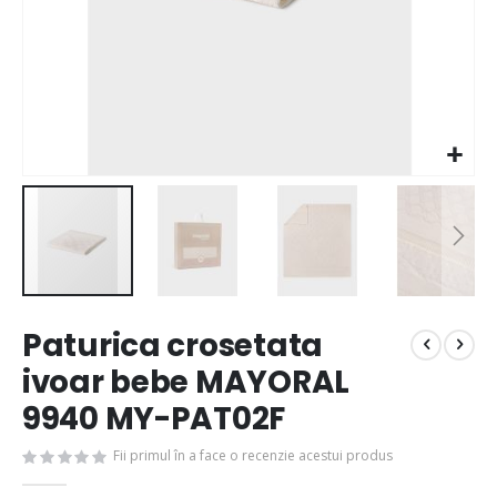
Paturica crosetata
ivoar bebe MAYORAL
9940 MY-PAT02F
Fii primul în a face o recenzie acestui produs