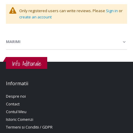
Only registered users can write reviews. Please
Sign in
or
create an account
MARIMI
Info Aditionale
Informatii
Despre noi
Contact
Contul Meu
Istoric Comenzi
Termeni si Conditii / GDPR