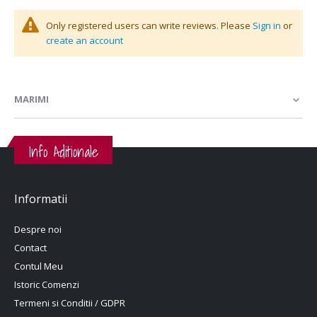
Only registered users can write reviews. Please
Sign in
or
create an account
MARIMI
Info Aditionale
Informatii
Despre noi
Contact
Contul Meu
Istoric Comenzi
Termeni si Conditii / GDPR