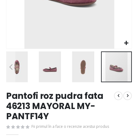
Pantofi roz pudra fata
46213 MAYORAL MY-
PANTF14Y
Fii primul în a face o recenzie acestui produs