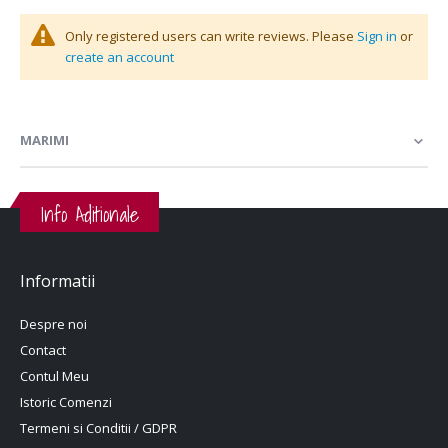
Only registered users can write reviews. Please
Sign in
or
create an account
MARIMI
Info Aditionale
Informatii
Despre noi
Contact
Contul Meu
Istoric Comenzi
Termeni si Conditii / GDPR