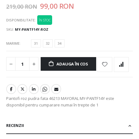
99,00 RON
219,00 RON
DISPONIBILITATE:
ÎN STOC
SKU
MY-PANTF14Y-ROZ
MARIME
31
32
34
ADAUGA ÎN COS
Pantofi roz pudra fata 46213 MAYORAL MY-PANTF14Y este
disponibil pentru cumparare numai în trepte de 1
RECENZII