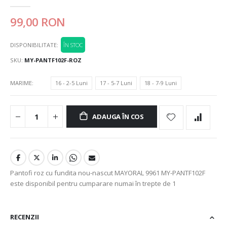
99,00 RON
DISPONIBILITATE:
ÎN STOC
SKU
MY-PANTF102F-ROZ
MARIME
16 - 2-5 Luni
17 - 5-7 Luni
18 - 7-9 Luni
ADAUGA ÎN COS
Pantofi roz cu fundita nou-nascut MAYORAL 9961 MY-PANTF102F
este disponibil pentru cumparare numai în trepte de 1
RECENZII