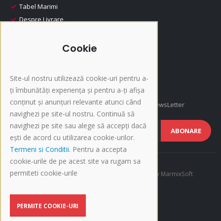
Tabel Marimi
Despre Livrare
Despre Plata
i-Fashion
Cookie
Promotii
Produse Recomandate
Site-ul nostru utilizează cookie-uri pentru a-
Inscriere NewsLetter
ți îmbunătăți experiența și pentru a-ți afișa
conținut și anunțuri relevante atunci când
Afla cele mai noi oferte si promotii, Inscrie-te la NewsLetter
navighezi pe site-ul nostru. Continuă să
navighezi pe site sau alege să accepți dacă
ABONARE
ești de acord cu utilizarea cookie-urilor.
Termeni si Conditii
. Pentru a accepta
cookie-urile de pe acest site va rugam sa
permiteti cookie-urile
©Copyright 2015-present i-Fashion.ro. Developed by
MarmixSoft
BLOG
PERMITE COOKIE-URI