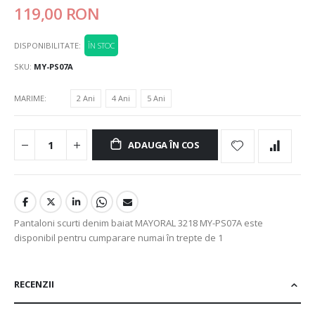
119,00 RON
DISPONIBILITATE:
ÎN STOC
SKU
MY-PS07A
MARIME
2 Ani
4 Ani
5 Ani
ADAUGA ÎN COS
Pantaloni scurti denim baiat MAYORAL 3218 MY-PS07A este
disponibil pentru cumparare numai în trepte de 1
RECENZII