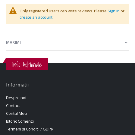
Only registered users can write reviews. Please
Sign in
or
create an account
MARIMI
Info Aditionale
Informatii
Despre noi
Contact
Contul Meu
Istoric Comenzi
Termeni si Conditii / GDPR