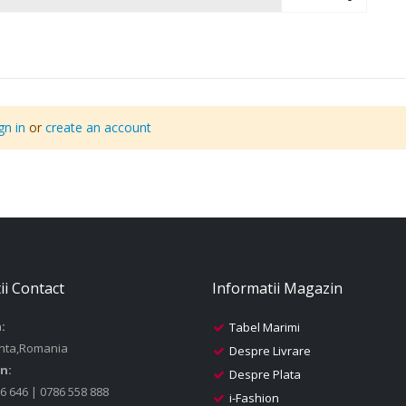
gn in
or
create an account
ii Contact
Informatii Magazin
:
Tabel Marimi
nta,Romania
Despre Livrare
n:
Despre Plata
6 646 | 0786 558 888
i-Fashion