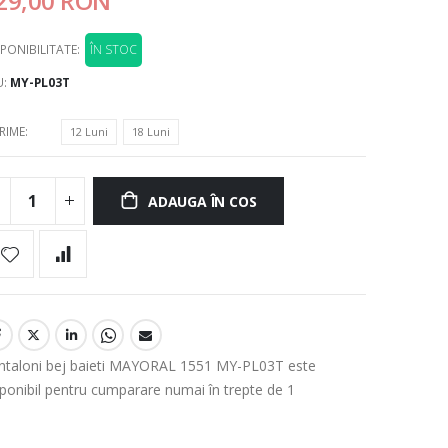
29,00 RON
PONIBILITATE:
ÎN STOC
U
MY-PL03T
RIME
12 Luni
18 Luni
ADAUGA ÎN COS
ntaloni bej baieti MAYORAL 1551 MY-PL03T este
sponibil pentru cumparare numai în trepte de 1