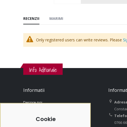
RECENZII
MARIMI
Only registered users can write reviews. Please
Si
Info Aditionale
Informatii
Informat
Adresa
Despre noi
Consta
Contact
Telefo
Contul Meu
Cookie
0766 66
Istoric Comenzi