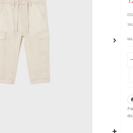
1
DIS
SK
MA
Pa
di