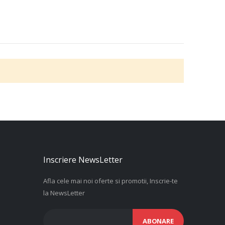
Inscriere NewsLetter
Afla cele mai noi oferte si promotii, Inscrie-te
la NewsLetter
ABONARE