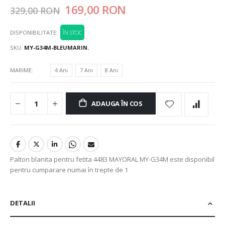
169,00 RON
329,00 RON
DISPONIBILITATE:
ÎN STOC
SKU
MY-G34M-BLEUMARIN.
MARIME
4 Ani
7 Ani
8 Ani
ADAUGA ÎN COS
Palton blanita pentru fetita 4483 MAYORAL MY-G34M este disponibil
pentru cumparare numai în trepte de 1
DETALII