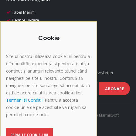
Tabel Marimi
Despre Livrare
Despre Plata
i-Fashion
Cookie
Promotii
Produse Recomandate
Site-ul nostru utilizează cookie-uri pentru a-
Inscriere NewsLetter
ți îmbunătăți experiența și pentru a-ți afișa
conținut și anunțuri relevante atunci când
Afla cele mai noi oferte si promotii, Inscrie-te la NewsLetter
navighezi pe site-ul nostru. Continuă să
navighezi pe site sau alege să accepți dacă
ABONARE
ești de acord cu utilizarea cookie-urilor.
Termeni si Conditii
. Pentru a accepta
cookie-urile de pe acest site va rugam sa
permiteti cookie-urile
©Copyright 2015-present i-Fashion.ro. Developed by
MarmixSoft
BLOG
PERMITE COOKIE-URI