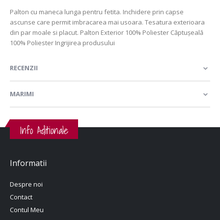
Palton cu maneca lunga pentru fetita. Inchidere prin capse
ascunse care permit imbracarea mai usoara. Tesatura exterioara
din par moale si placut. Palton Exterior 100% Poliester Căptuşeală
100% Poliester Ingrijirea produsului
RECENZII
MARIMI
Info Aditionale
Informatii
Despre noi
Contact
Contul Meu