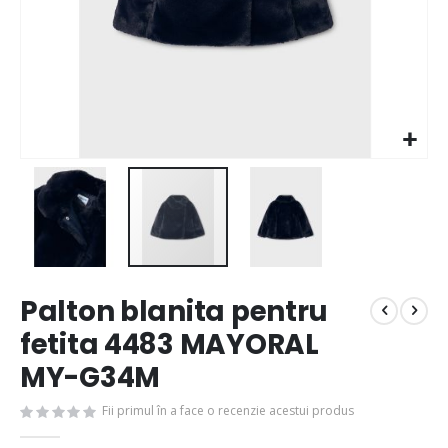
Palton blanita pentru
fetita 4483 MAYORAL
MY-G34M
Fii primul în a face o recenzie acestui produs