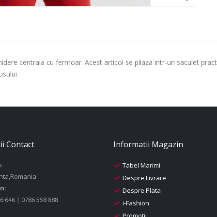
idere centrala cu fermoar. Acest articol se pliaza intr-un saculet pra
usului
ii Contact
Informatii Magazin
:
Tabel Marimi
nta,Romania
Despre Livrare
n:
Despre Plata
6 646 | 0786 558 888
i-Fashion
Promotii