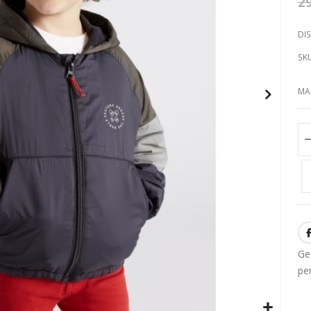
2
DIS
SK
MA
Ge
pe