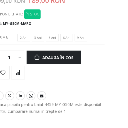
189,00 RON
99,00 RON
PONIBILITATE:
ÎN STOC
U
MY-G50M-MARO
RIME
2 Ani
3 Ani
5 Ani
6 Ani
9 Ani
ADAUGA ÎN COS
aca pliabila pentru baiat 4459 MY-G50M este disponibil
ntru cumparare numai în trepte de 1