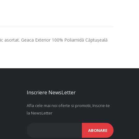
ctic asortat. Geaca Exterior 100% Poliamidă Căptuşeală
Inscriere NewsLetter
Afla cele mai noi oferte si promotii, Inscrie-te
la NewsLetter
ABONARE