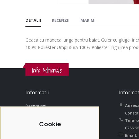
DETALII
RECENZII
MARIMI
Geaca cu maneca lunga pentru baiat. Guler cu gluga. Inch
100% Poliester Umplutură 100% Poliester Ingrijirea prod
Info Aditionale
Informatii
Informat
Adresa
Despre noi
Consta
Contact
Telefo
Contul Meu
Cookie
0766 66
Istoric Comenzi
Email:
Termeni si Conditii / GDPR