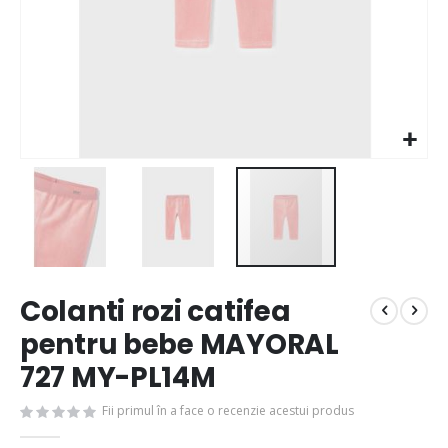
Colanti rozi catifea
pentru bebe MAYORAL
727 MY-PL14M
Fii primul în a face o recenzie acestui produs