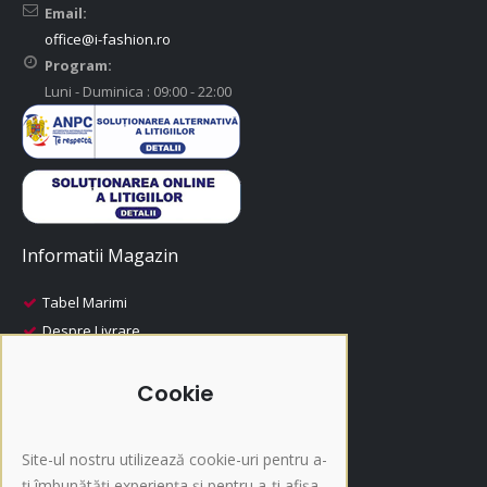
Email:
office@i-fashion.ro
Program:
Luni - Duminica : 09:00 - 22:00
Informatii Magazin
Tabel Marimi
Despre Livrare
Despre Plata
i-Fashion
Cookie
Promotii
Produse Recomandate
Site-ul nostru utilizează cookie-uri pentru a-
Inscriere NewsLetter
ți îmbunătăți experiența și pentru a-ți afișa