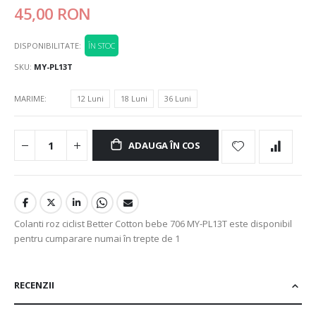
45,00 RON
DISPONIBILITATE:
ÎN STOC
SKU
MY-PL13T
MARIME
12 Luni
18 Luni
36 Luni
ADAUGA ÎN COS
Colanti roz ciclist Better Cotton bebe 706 MY-PL13T este disponibil
pentru cumparare numai în trepte de 1
RECENZII