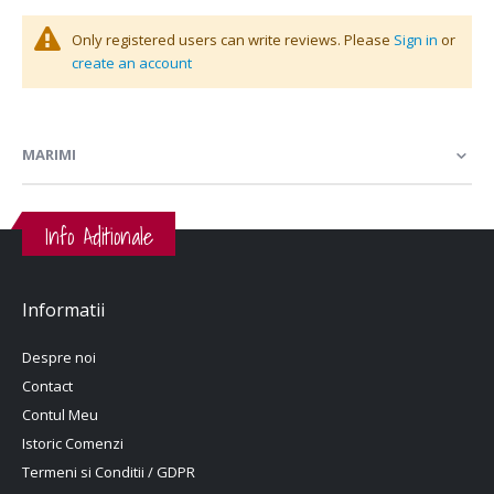
Only registered users can write reviews. Please
Sign in
or
create an account
MARIMI
Info Aditionale
Informatii
Despre noi
Contact
Contul Meu
Istoric Comenzi
Termeni si Conditii / GDPR