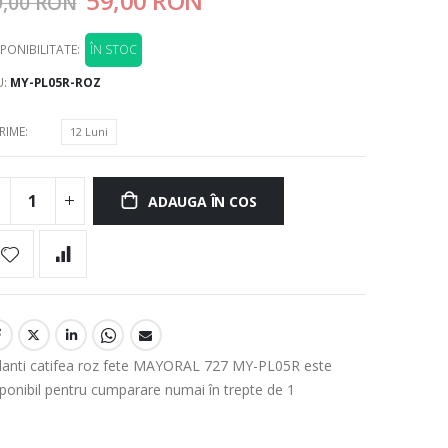
59,00 RON
9,00 RON
PONIBILITATE:
ÎN STOC
U
MY-PL05R-ROZ
RIME
12 Luni
ADAUGA ÎN COS
lanti catifea roz fete MAYORAL 727 MY-PL05R este
sponibil pentru cumparare numai în trepte de 1