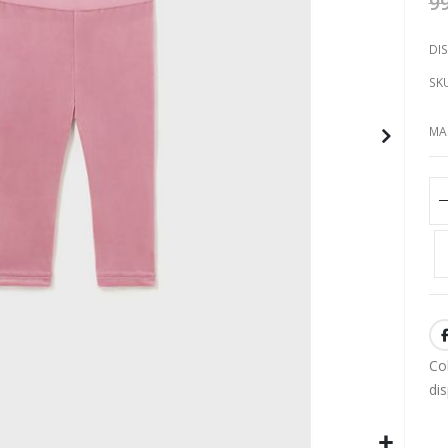
9
DIS
SK
MA
Co
di