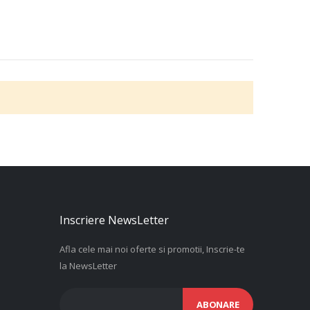
Inscriere NewsLetter
Afla cele mai noi oferte si promotii, Inscrie-te
la NewsLetter
ABONARE