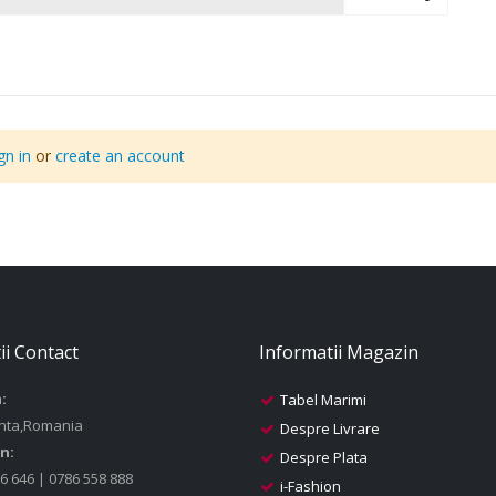
gn in
or
create an account
ii Contact
Informatii Magazin
:
Tabel Marimi
nta,Romania
Despre Livrare
n:
Despre Plata
6 646 | 0786 558 888
i-Fashion