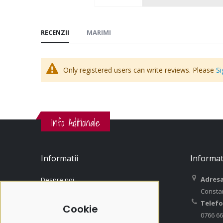
RECENZII
MARIMI
Only registered users can write reviews. Please
Si
Info Aditionale
Informatii
Informat
Adresa
Despre noi
Consta
Contact
Telefo
Contul Meu
Cookie
0766 66
Istoric Comenzi