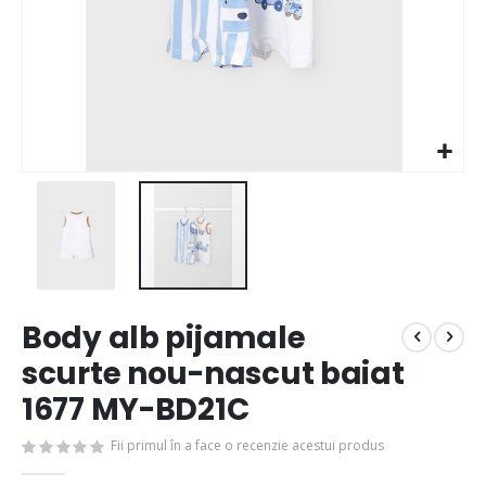
Body alb pijamale
scurte nou-nascut baiat
1677 MY-BD21C
Fii primul în a face o recenzie acestui produs