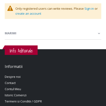
Only registered users can write reviews. Please
Sign in
or
create an account
MARIMI
Info Aditionale
Informatii
Despre noi
Contact
Contul Meu
Istoric Comenzi
Termeni si Conditii / GDPR