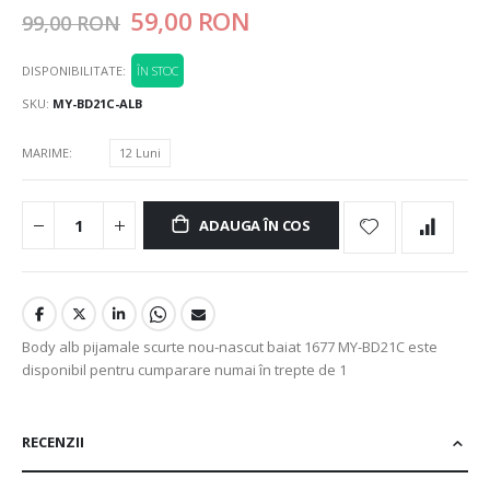
59,00 RON
99,00 RON
DISPONIBILITATE:
ÎN STOC
SKU
MY-BD21C-ALB
MARIME
12 Luni
ADAUGA ÎN COS
Body alb pijamale scurte nou-nascut baiat 1677 MY-BD21C este
disponibil pentru cumparare numai în trepte de 1
RECENZII