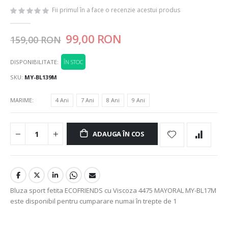
Fii primul în a face o recenzie acestui produs
99,00 RON
159,00 RON
DISPONIBILITATE:
ÎN STOC
SKU
MY-BL139M
MARIME
4 Ani
7 Ani
8 Ani
9 Ani
ADAUGA ÎN COS
Bluza sport fetita ECOFRIENDS cu Viscoza 4475 MAYORAL MY-BL17M
este disponibil pentru cumparare numai în trepte de 1