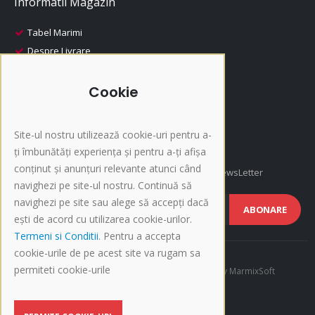
Informatii Magazin
Tabel Marimi
Despre Livrare
Despre Plata
i-Fashion
Cookie
Promotii
Produse Recomandate
Site-ul nostru utilizează cookie-uri pentru a-
Inscriere NewsLetter
ți îmbunătăți experiența și pentru a-ți afișa
conținut și anunțuri relevante atunci când
Afla cele mai noi oferte si promotii, Inscrie-te la NewsLetter
navighezi pe site-ul nostru. Continuă să
navighezi pe site sau alege să accepți dacă
ABONARE
ești de acord cu utilizarea cookie-urilor.
Termeni si Conditii
. Pentru a accepta
cookie-urile de pe acest site va rugam sa
permiteti cookie-urile
©Copyright 2015-present i-Fashion.ro. Developed by
MarmixSoft