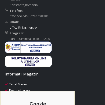
Constanta,Romania
Telefon:
0766 666 646 | 0786 558 888
Email:
office@i-fashion.ro
Program:
Luni - Duminica : 09:00 - 22:00
Informatii Magazin
Tabel Marimi
Despre Livrare
Despre Plata
i-Fashion
Cookie