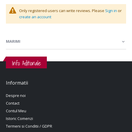
Only registered users can write reviews. Please
Sign in
or
create an account
MARIMI
Info Aditionale
Informatii
Despre noi
Contact
Contul Meu
Istoric Comenzi
Termeni si Conditii / GDPR