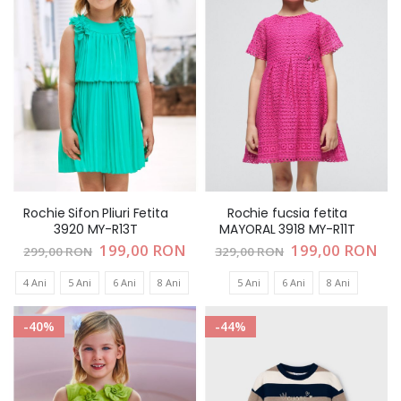
Rochie Sifon Pliuri Fetita
Rochie fucsia fetita
3920 MY-R13T
MAYORAL 3918 MY-R11T
Pret
199,00 RON
Pret
199,00 RON
299,00 RON
329,00 RON
special
special
4 Ani
5 Ani
6 Ani
8 Ani
5 Ani
6 Ani
8 Ani
-40%
-44%