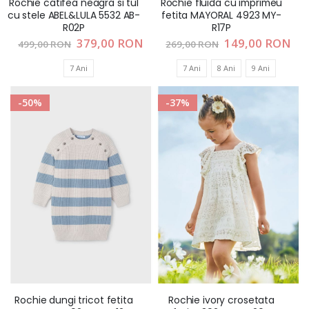
Rochie catifea neagra si tul
Rochie fluida cu imprimeu
cu stele ABEL&LULA 5532 AB-
fetita MAYORAL 4923 MY-
R02P
R17P
Pret
379,00 RON
Pret
149,00 RON
499,00 RON
269,00 RON
special
special
7 Ani
7 Ani
8 Ani
9 Ani
-50%
-37%
Rochie dungi tricot fetita
Rochie ivory crosetata