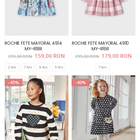
ROCHIE FETE MAYORAL 4914
ROCHIE FETE MAYORAL 4910
MY-R18R
MY-R16R
Pret
159,00 RON
Pret
179,00 RON
299,00 RON
299,00 RON
special
special
2 Ani
7 Ani
8 Ani
9 Ani
7 Ani
-45%
-40%