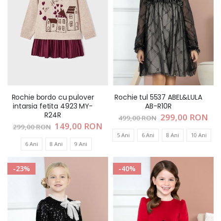
Rochie bordo cu pulover
Rochie tul 5537 ABEL&LULA
intarsia fetita 4923 MY-
AB-R10R
R24R
Pret
299,00 RON
499,00 RON
special
Pret
149,00 RON
299,00 RON
special
5 Ani
6 Ani
8 Ani
10 Ani
6 Ani
8 Ani
9 Ani
-23%
-40%