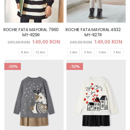
ROCHIE FATA MAYORAL 7960
ROCHIE FATA MAYORAL 4932
MY-R29R
MY-R27R
Pret
149,00 RON
Pret
149,00 RON
269,00 RON
249,00 RON
special
special
8 Ani
12 Ani
2 Ani
3 Ani
5 Ani
7 Ani
-50%
-50%