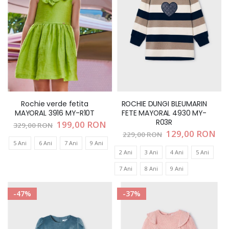
Rochie verde fetita
ROCHIE DUNGI BLEUMARIN
MAYORAL 3916 MY-R10T
FETE MAYORAL 4930 MY-
R03R
Pret
199,00 RON
329,00 RON
special
Pret
129,00 RON
229,00 RON
special
5 Ani
6 Ani
7 Ani
9 Ani
2 Ani
3 Ani
4 Ani
5 Ani
7 Ani
8 Ani
9 Ani
-47%
-37%