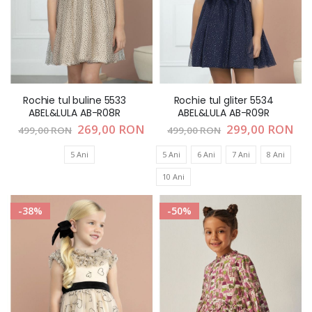
Rochie tul buline 5533
Rochie tul gliter 5534
ABEL&LULA AB-R08R
ABEL&LULA AB-R09R
Pret
269,00 RON
Pret
299,00 RON
499,00 RON
499,00 RON
special
special
5 Ani
5 Ani
6 Ani
7 Ani
8 Ani
10 Ani
-38%
-50%