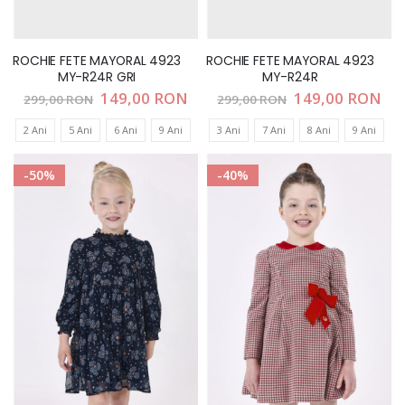
ROCHIE FETE MAYORAL 4923
ROCHIE FETE MAYORAL 4923
MY-R24R GRI
MY-R24R
Pret
149,00 RON
Pret
149,00 RON
299,00 RON
299,00 RON
special
special
2 Ani
5 Ani
6 Ani
9 Ani
3 Ani
7 Ani
8 Ani
9 Ani
-50%
-40%