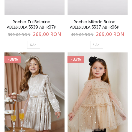
Rochie Tul Balerine
Rochie Mikado Buline
ABEL&LULA 5539 AB-R07P
ABEL&LULA 5537 AB-R06P
Pret
269,00 RON
Pret
269,00 RON
399,00 RON
499,00 RON
special
special
6 Ani
8 Ani
-38%
-33%