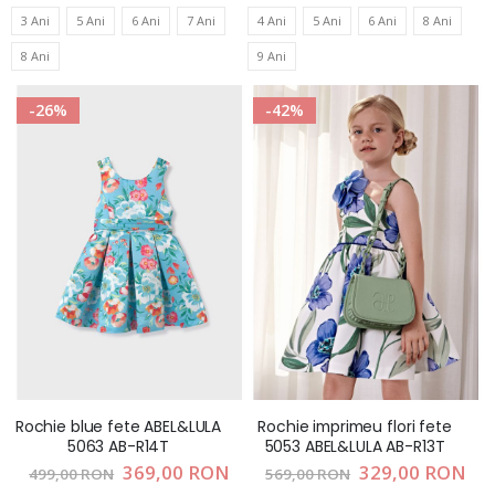
3 Ani
5 Ani
6 Ani
7 Ani
4 Ani
5 Ani
6 Ani
8 Ani
8 Ani
9 Ani
-26%
-42%
Rochie blue fete ABEL&LULA
Rochie imprimeu flori fete
5063 AB-R14T
5053 ABEL&LULA AB-R13T
Pret
369,00 RON
Pret
329,00 RON
499,00 RON
569,00 RON
special
special