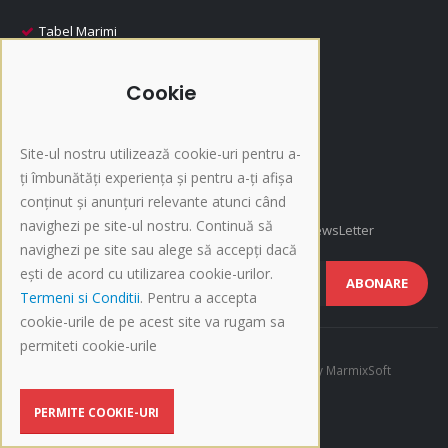
Tabel Marimi
Despre Livrare
Despre Plata
Cookie
i-Fashion
Promotii
Site-ul nostru utilizează cookie-uri pentru a-
Produse Recomandate
ți îmbunătăți experiența și pentru a-ți afișa
Inscriere NewsLetter
conținut și anunțuri relevante atunci când
navighezi pe site-ul nostru. Continuă să
Afla cele mai noi oferte si promotii, Inscrie-te la NewsLetter
navighezi pe site sau alege să accepți dacă
ești de acord cu utilizarea cookie-urilor.
ABONARE
Termeni si Conditii
. Pentru a accepta
cookie-urile de pe acest site va rugam sa
permiteti cookie-urile
©Copyright 2015-present i-Fashion.ro. Developed by
MarmixSoft
PERMITE COOKIE-URI
BLOG