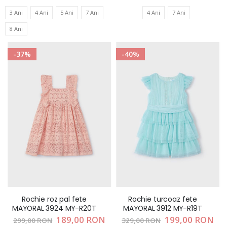
3 Ani
4 Ani
5 Ani
7 Ani
4 Ani
7 Ani
8 Ani
-37%
-40%
Rochie roz pal fete
Rochie turcoaz fete
MAYORAL 3924 MY-R20T
MAYORAL 3912 MY-R19T
Pret
189,00 RON
Pret
199,00 RON
299,00 RON
329,00 RON
special
special