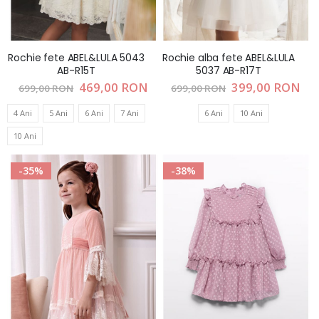
Rochie fete ABEL&LULA 5043
Rochie alba fete ABEL&LULA
AB-R15T
5037 AB-R17T
Pret
469,00 RON
Pret
399,00 RON
699,00 RON
699,00 RON
special
special
4 Ani
5 Ani
6 Ani
7 Ani
6 Ani
10 Ani
10 Ani
-35%
-38%