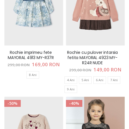
Rochie imprimeu fete
Rochie cu pulover intarsia
MAYORAL 4913 MY-R37R
fetita MAYORAL 4923 MY-
R24R NUDE
Pret
169,00 RON
299,00 RON
special
Pret
149,00 RON
299,00 RON
special
8 Ani
4 Ani
5 Ani
6 Ani
7 Ani
9 Ani
-50%
-40%