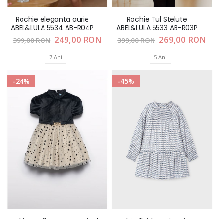
Rochie eleganta aurie
Rochie Tul Stelute
ABEL&LULA 5534 AB-R04P
ABEL&LULA 5533 AB-R03P
Pret
249,00 RON
Pret
269,00 RON
399,00 RON
399,00 RON
special
special
7 Ani
5 Ani
-24%
-45%