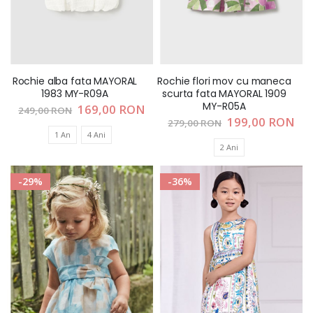
Rochie alba fata MAYORAL
Rochie flori mov cu maneca
1983 MY-R09A
scurta fata MAYORAL 1909
MY-R05A
Pret
169,00 RON
249,00 RON
special
Pret
199,00 RON
279,00 RON
special
1 An
4 Ani
2 Ani
-29%
-36%