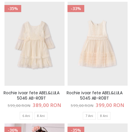
-35%
-33%
Rochie ivoar fete ABEL&LULA
Rochie ivoar fete ABEL&LULA
5046 AB-R09T
5045 AB-R08T
Pret
389,00 RON
Pret
399,00 RON
599,00 RON
599,00 RON
special
special
6 Ani
8 Ani
7 Ani
8 Ani
-36%
-35%