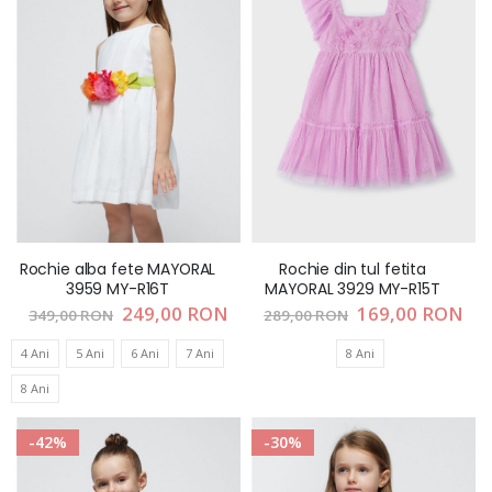
Rochie alba fete MAYORAL
Rochie din tul fetita
3959 MY-R16T
MAYORAL 3929 MY-R15T
Pret
249,00 RON
Pret
169,00 RON
349,00 RON
289,00 RON
special
special
4 Ani
5 Ani
6 Ani
7 Ani
8 Ani
8 Ani
-42%
-30%