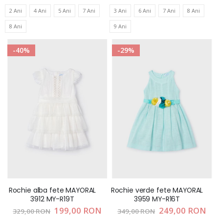
2 Ani
4 Ani
5 Ani
7 Ani
3 Ani
6 Ani
7 Ani
8 Ani
8 Ani
9 Ani
-40%
-29%
Rochie alba fete MAYORAL
Rochie verde fete MAYORAL
3912 MY-R19T
3959 MY-R16T
Pret
199,00 RON
Pret
249,00 RON
329,00 RON
349,00 RON
special
special