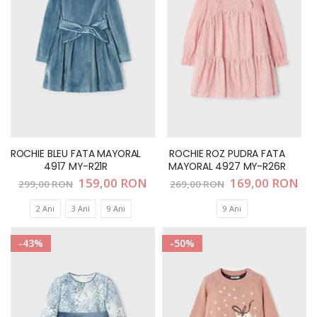
ROCHIE BLEU FATA MAYORAL
ROCHIE ROZ PUDRA FATA
4917 MY-R21R
MAYORAL 4927 MY-R26R
Pret
159,00 RON
Pret
169,00 RON
299,00 RON
269,00 RON
special
special
2 Ani
3 Ani
9 Ani
9 Ani
-43%
-50%