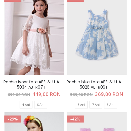
Rochie ivoar fete ABEL&LULA
Rochie blue fete ABEL&LULA
5034 AB-R07T
5026 AB-R06T
Pret
449,00 RON
Pret
369,00 RON
699,00 RON
569,00 RON
special
special
4 Ani
6 Ani
5 Ani
7 Ani
8 Ani
-29%
-42%