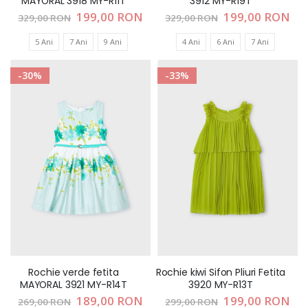
MAYORAL 3918 MY-R11T
3912 MY-R19T
Pret
199,00 RON
Pret
199,00 RON
329,00 RON
329,00 RON
special
special
5 Ani
7 Ani
9 Ani
4 Ani
6 Ani
7 Ani
-30%
-33%
Rochie verde fetita
Rochie kiwi Sifon Pliuri Fetita
MAYORAL 3921 MY-R14T
3920 MY-R13T
Pret
189,00 RON
Pret
199,00 RON
269,00 RON
299,00 RON
special
special