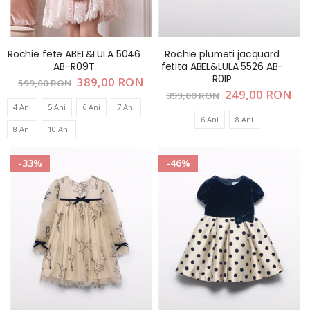
Rochie fete ABEL&LULA 5046
Rochie plumeti jacquard
AB-R09T
fetita ABEL&LULA 5526 AB-
R01P
Pret
389,00 RON
599,00 RON
special
Pret
249,00 RON
399,00 RON
special
4 Ani
5 Ani
6 Ani
7 Ani
6 Ani
8 Ani
8 Ani
10 Ani
-33%
-46%