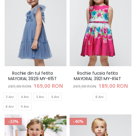
Rochie din tul fetita
Rochie fucsia fetita
MAYORAL 3929 MY-R15T
MAYORAL 3921 MY-R14T
Pret
169,00 RON
Pret
189,00 RON
289,00 RON
269,00 RON
special
special
3 Ani
4 Ani
5 Ani
6 Ani
8 Ani
8 Ani
9 Ani
-33%
-40%