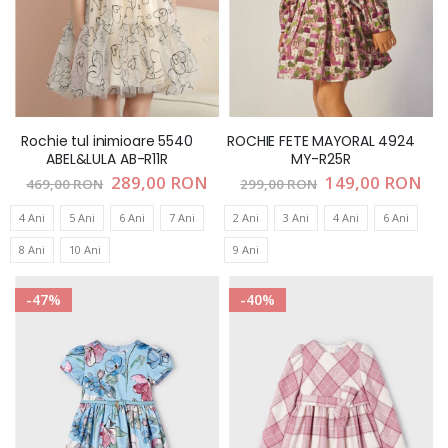
Rochie tul inimioare 5540
ROCHIE FETE MAYORAL 4924
ABEL&LULA AB-R11R
MY-R25R
Pret
289,00 RON
Pret
149,00 RON
469,00 RON
299,00 RON
special
special
4 Ani
5 Ani
6 Ani
7 Ani
2 Ani
3 Ani
4 Ani
6 Ani
8 Ani
10 Ani
9 Ani
-47%
-40%