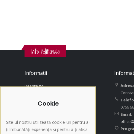
Info Aditionale
Informatii
Informat
Adresa
Despre noi
Consta
Contact
Telefo
Contul Meu
Cookie
0766 66
Istoric Comenzi
Email:
Termeni si Conditii / GDPR
office@
Site-ul nostru utilizează cookie-uri pentru a-
Politica de returnare
Progr
ți îmbunătăți experiența și pentru a-ți afișa