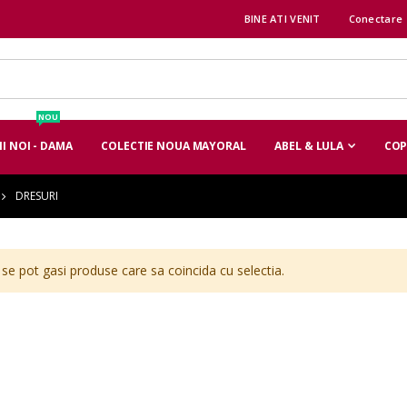
BINE ATI VENIT
Conectare
NOU
I NOI - DAMA
COLECTIE NOUA MAYORAL
ABEL & LULA
COP
DRESURI
se pot gasi produse care sa coincida cu selectia.