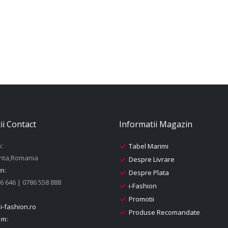
ii Contact
Informatii Magazin
:
Tabel Marimi
nta,Romania
Despre Livrare
n:
Despre Plata
6 646 | 0786 558 888
i-Fashion
Promotii
i-fashion.ro
Produse Recomandate
am: