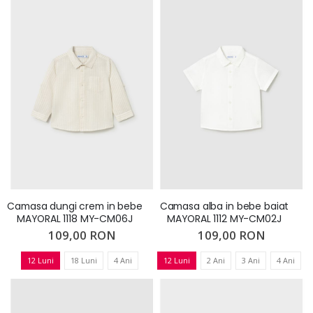
Camasa dungi crem in bebe
Camasa alba in bebe baiat
MAYORAL 1118 MY-CM06J
MAYORAL 1112 MY-CM02J
109,00 RON
109,00 RON
12 Luni
18 Luni
4 Ani
12 Luni
2 Ani
3 Ani
4 Ani