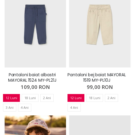
Pantaloni baiat albastri
Pantaloni bej baiat MAYORAL
MAYORAL 1524 MY-PL21J
1519 MY-PL10J
109,00 RON
99,00 RON
12 Luni
18 Luni
2 Ani
12 Luni
18 Luni
2 Ani
3 Ani
4 Ani
4 Ani