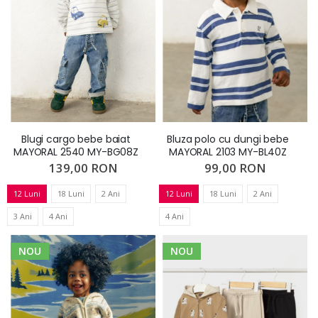
Blugi cargo bebe baiat
Bluza polo cu dungi bebe
MAYORAL 2540 MY-BG08Z
MAYORAL 2103 MY-BL40Z
139,00 RON
99,00 RON
12 Luni
18 Luni
2 Ani
12 Luni
18 Luni
2 Ani
3 Ani
4 Ani
4 Ani
NOU
NOU