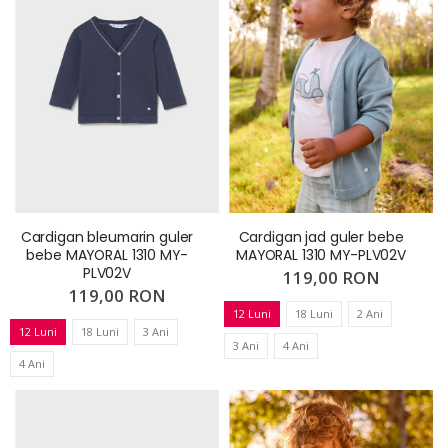
Cardigan bleumarin guler
Cardigan jad guler bebe
bebe MAYORAL 1310 MY-
MAYORAL 1310 MY-PLV02V
PLV02V
119,00 RON
119,00 RON
12 Luni
18 Luni
2 Ani
12 Luni
18 Luni
3 Ani
3 Ani
4 Ani
4 Ani