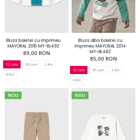
Bluza baietei cu imprimeu
Bluza alba baietei cu
MAYORAL 2015 MY-BL49Z
imprimeu MAYORAL 2014
MY-BL48Z
89,00 RON
85,00 RON
12 Luni
18 Luni
2 Ani
12 Luni
18 Luni
2 Ani
4 Ani
4 Ani
inati
NOU
NOU
st
col