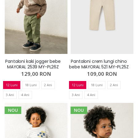
Pantaloni kaki jogger bebe
Pantaloni crem lungi chino
MAYORAL 2539 MY-PL26Z
bebe MAYORAL 521 MY-PL25Z
129,00 RON
109,00 RON
12 Luni
18 Luni
2 Ani
12 Luni
18 Luni
2 Ani
3 Ani
4 Ani
3 Ani
4 Ani
NOU
NOU