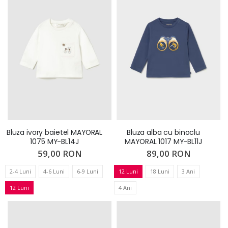
Bluza ivory baietel MAYORAL
Bluza alba cu binoclu
1075 MY-BL14J
MAYORAL 1017 MY-BL11J
59,00 RON
89,00 RON
2-4 Luni
4-6 Luni
6-9 Luni
12 Luni
18 Luni
3 Ani
12 Luni
4 Ani