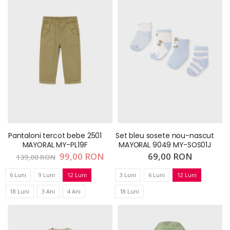
Pantaloni tercot bebe 2501
Set bleu sosete nou-nascut
MAYORAL MY-PL19F
MAYORAL 9049 MY-SOS01J
Pret
99,00 RON
69,00 RON
139,00 RON
special
6 Luni
9 Luni
12 Luni
3 Luni
6 Luni
12 Luni
18 Luni
3 Ani
4 Ani
18 Luni