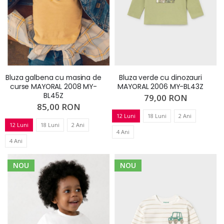
Bluza galbena cu masina de
Bluza verde cu dinozauri
curse MAYORAL 2008 MY-
MAYORAL 2006 MY-BL43Z
BL45Z
79,00 RON
85,00 RON
12 Luni
18 Luni
2 Ani
12 Luni
18 Luni
2 Ani
4 Ani
4 Ani
NOU
NOU