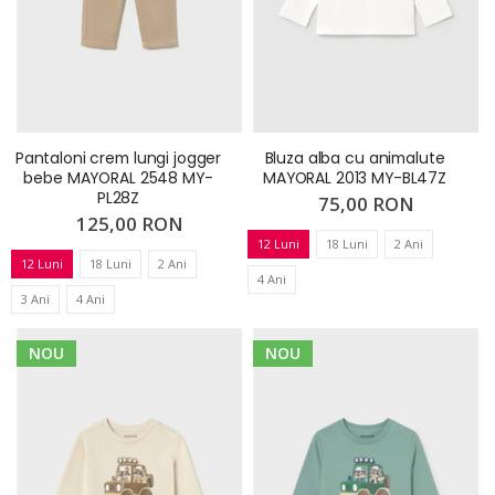
Pantaloni crem lungi jogger
Bluza alba cu animalute
bebe MAYORAL 2548 MY-
MAYORAL 2013 MY-BL47Z
PL28Z
75,00 RON
125,00 RON
12 Luni
18 Luni
2 Ani
12 Luni
18 Luni
2 Ani
4 Ani
3 Ani
4 Ani
NOU
NOU