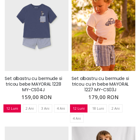
Set albastru cu bermude si
Set albastru cu bermude si
tricou bebe MAYORAL 1228
tricou cu in bebe MAYORAL
MY-CS04J
1227 MY-CS03J
159,00 RON
179,00 RON
12 Luni
2 Ani
3 Ani
4 Ani
12 Luni
18 Luni
2 Ani
4 Ani