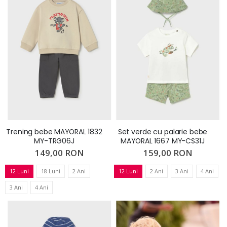
Trening bebe MAYORAL 1832
Set verde cu palarie bebe
MY-TRG06J
MAYORAL 1667 MY-CS31J
149,00 RON
159,00 RON
12 Luni
18 Luni
2 Ani
12 Luni
2 Ani
3 Ani
4 Ani
3 Ani
4 Ani